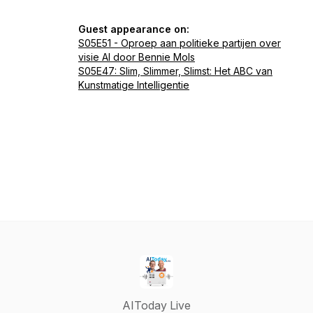
Guest appearance on:
S05E51 - Oproep aan politieke partijen over
visie AI door Bennie Mols
S05E47: Slim, Slimmer, Slimst: Het ABC van
Kunstmatige Intelligentie
AIToday Live