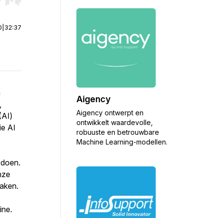
r end. Hold shift to jump forward or backward.
0
|
32:37
n
Aigency
,
Aigency ontwerpt en
(AI)
ontwikkelt waardevolle,
ie AI
robuuste en betrouwbare
Machine Learning-modellen.
 doen.
onze
maken.
ine.