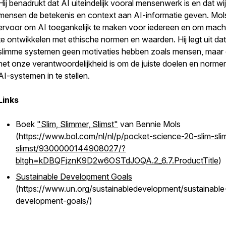
Hij benadrukt dat AI uiteindelijk vooral mensenwerk is en dat wij
mensen de betekenis en context aan AI-informatie geven. Mols
ervoor om AI toegankelijk te maken voor iedereen en om mach
te ontwikkelen met ethische normen en waarden. Hij legt uit dat
slimme systemen geen motivaties hebben zoals mensen, maar 
het onze verantwoordelijkheid is om de juiste doelen en norme
AI-systemen in te stellen.
Links
Boek
"Slim, Slimmer, Slimst"
van Bennie Mols
(
https://www.bol.com/nl/nl/p/pocket-science-20-slim-sli
slimst/9300000144908027/?
bltgh=kDBQFjznK9D2w6OSTdJOQA.2_6.7.ProductTitle
)
Sustainable Development Goals
(https://www.un.org/sustainabledevelopment/sustainable
development-goals/)