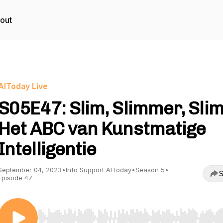
out
AIToday Live
S05E47: Slim, Slimmer, Slim
Het ABC van Kunstmatige
Intelligentie
September 04, 2023
•
Info Support AIToday
•
Season 5
•
S
Episode 47