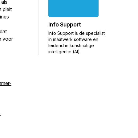
 als
 pleit
ines
Info Support
dat
Info Support is de specialist
n voor
in maatwerk software en
leidend in kunstmatige
intelligentie (AI).
mmer-
-