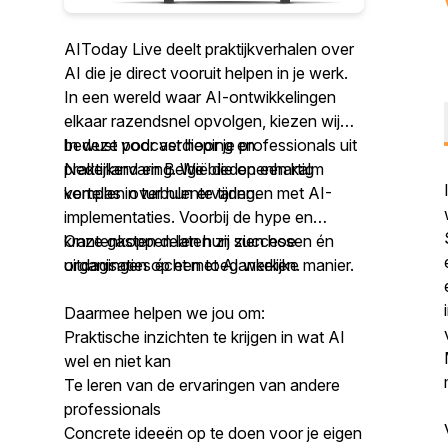
AIToday Live deelt praktijkverhalen over
AI die je direct vooruit helpen in je werk.
In een wereld waar AI-ontwikkelingen
elkaar razendsnel opvolgen, kiezen wij
bewust voor verdieping en
In deze podcast hoor je professionals uit
praktijkervaring. We bieden een kalm
Nederland en België die openhartig
kompas in turbulente tijden.
vertellen over hun ervaringen met AI-
implementaties. Voorbij de hype en
krantenkoppen laten zij zien hoe
Onze gasten delen hun successen én
organisaties écht met AI werken.
uitdagingen op een toegankelijke manier.
Daarmee helpen we jou om:
Praktische inzichten te krijgen in wat AI
wel en niet kan
Te leren van de ervaringen van andere
professionals
Concrete ideeën op te doen voor je eigen