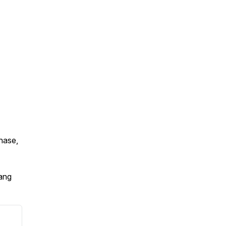
chase,
ang