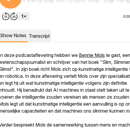
Use Left/Right to seek, Home/End to jump to start o
0:0
Show Notes
Transcript
In deze podcastaflevering hebben we
Bennie Mols
te gast, ee
wetenschapsjournalist en schrijver van het boek "Slim, Slimmer
Slimst". In zijn boek richt Mols zich op kunstmatige intelligentie 
en robotica. In deze aflevering vertelt Mols over zijn specialisat
en legt hij uit wat kunstmatige intelligentie volgens zijn definitie
inhoudt. Hij benadrukt dat AI machines in staat stelt taken uit te
voeren die intelligentie zouden vereisen als mensen ze zouden
Mols legt uit dat kunstmatige intelligentie een aanvulling is op 
menselijke capaciteiten en dat machines ons slimmer kunnen 
Verder bespreekt Mols de samenwerking tussen mens en mach