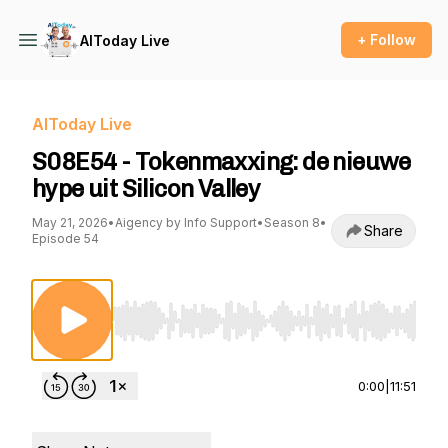
+ Follow
AIToday Live
AIToday Live
S08E54 - Tokenmaxxing: de nieuwe
hype uit Silicon Valley
May 21, 2026
•
Aigency by Info Support
•
Season 8
•
Share
Episode 54
Use Left/Right to seek, Home/End to jump to st
0:00
|
11:51