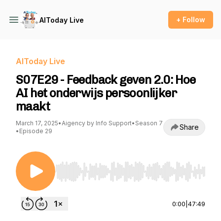
+ Follow
AIToday Live
AIToday Live
S07E29 - Feedback geven 2.0: Hoe
AI het onderwijs persoonlijker
maakt
March 17, 2025
•
Aigency by Info Support
•
Season 7
Share
•
Episode 29
Use Left/Right to seek, Home/End to jump to st
0:00
|
47:49