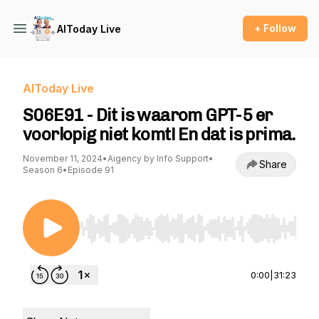
+ Follow
AIToday Live
AIToday Live
S06E91 - Dit is waarom GPT-5 er
voorlopig niet komt! En dat is prima.
November 11, 2024
•
Aigency by Info Support
•
Share
Season 6
•
Episode 91
Use Left/Right to seek, Home/End to jump to st
0:00
|
31:23