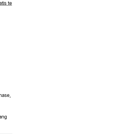
tis te
chase,
ang