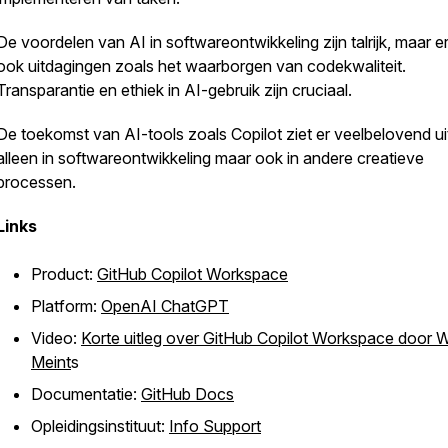
De voordelen van AI in softwareontwikkeling zijn talrijk, maar er
ook uitdagingen zoals het waarborgen van codekwaliteit.
Transparantie en ethiek in AI-gebruik zijn cruciaal.
De toekomst van AI-tools zoals Copilot ziet er veelbelovend uit
alleen in softwareontwikkeling maar ook in andere creatieve
processen.
Links
Product:
GitHub Copilot Workspace
Platform:
OpenAI ChatGPT
Video:
Korte uitleg over GitHub Copilot Workspace door W
Meint
s
Documentatie:
GitHub Docs
Opleidingsinstituut:
Info Support