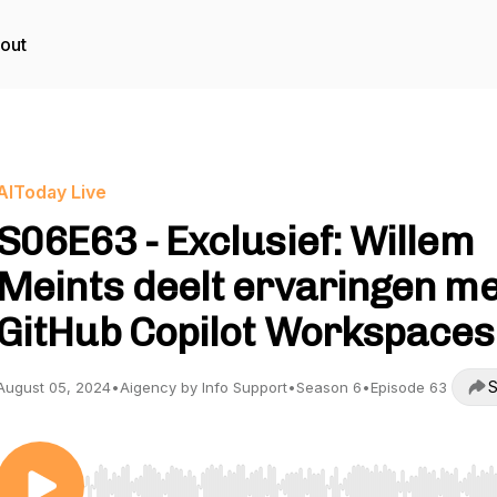
out
AIToday Live
S06E63 - Exclusief: Willem
Meints deelt ervaringen me
GitHub Copilot Workspaces
S
August 05, 2024
•
Aigency by Info Support
•
Season 6
•
Episode 63