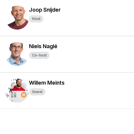
Joop Snijder
Host
Niels Naglé
Co-host
Willem Meints
Guest