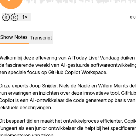
Use Left/Right to seek, Home/End to jump to start o
0:
Show Notes
Transcript
Welkom bij deze aflevering van AIToday Live! Vandaag duiken
de fascinerende wereld van AI-gestuurde softwareontwikkelin
een speciale focus op GitHub Copilot Workspace.
Onze experts Joop Snijder, Niels de Naglé en
Willem Meints
del
hun ervaringen en inzichten over deze innovatieve tool. GitHu
Copilot is een AI-ontwikkelaar die code genereert op basis van
tekstuele beschrijvingen.
Dit bespaart tijd en maakt het ontwikkelproces efficiënter. Copil
fungeert als een junior ontwikkelaar die helpt bij het specificere
implementeren van taken.