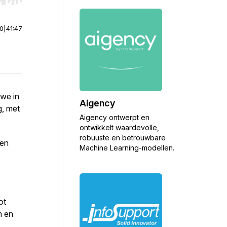
r end. Hold shift to jump forward or backward.
00
|
41:47
 we in
Aigency
g, met
Aigency ontwerpt en
ontwikkelt waardevolle,
robuuste en betrouwbare
en
Machine Learning-modellen.
b
ot
n en