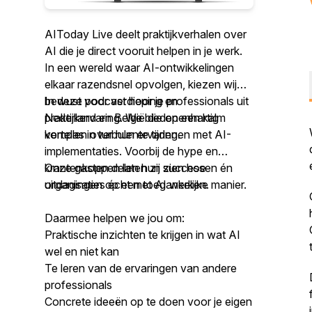
AIToday Live deelt praktijkverhalen over
AI die je direct vooruit helpen in je werk.
In een wereld waar AI-ontwikkelingen
elkaar razendsnel opvolgen, kiezen wij
bewust voor verdieping en
In deze podcast hoor je professionals uit
praktijkervaring. We bieden een kalm
Nederland en België die openhartig
kompas in turbulente tijden.
vertellen over hun ervaringen met AI-
implementaties. Voorbij de hype en
krantenkoppen laten zij zien hoe
Onze gasten delen hun successen én
organisaties écht met AI werken.
uitdagingen op een toegankelijke manier.
Daarmee helpen we jou om:
Praktische inzichten te krijgen in wat AI
wel en niet kan
Te leren van de ervaringen van andere
professionals
Concrete ideeën op te doen voor je eigen