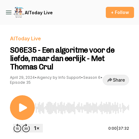
+ Follow
AIToday Live
AIToday Live
S06E35 - Een algoritme voor de
liefde, maar dan eerlijk - Met
Thomas Crul
April 29, 2024
•
Aigency by Info Support
•
Season 6
•
Share
Episode 35
Use Left/Right to seek, Home/End to jump to st
0:00
|
37:32