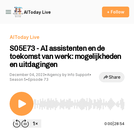
+ Follow
AIToday Live
AIToday Live
S05E73 - AI assistenten en de
toekomst van werk: mogelijkheden
en uitdagingen
December 04, 2023
•
Aigency by Info Support
•
Share
Season 5
•
Episode 73
Use Left/Right to seek, Home/End to jump to st
0:00
|
28:54