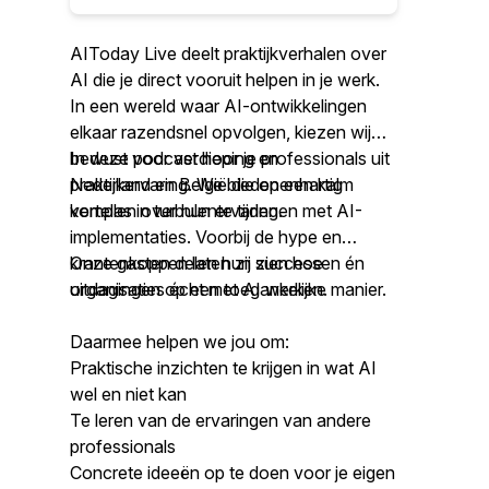
AIToday Live deelt praktijkverhalen over
AI die je direct vooruit helpen in je werk.
In een wereld waar AI-ontwikkelingen
elkaar razendsnel opvolgen, kiezen wij
bewust voor verdieping en
In deze podcast hoor je professionals uit
praktijkervaring. We bieden een kalm
Nederland en België die openhartig
kompas in turbulente tijden.
vertellen over hun ervaringen met AI-
implementaties. Voorbij de hype en
krantenkoppen laten zij zien hoe
Onze gasten delen hun successen én
organisaties écht met AI werken.
uitdagingen op een toegankelijke manier.
Daarmee helpen we jou om:
Praktische inzichten te krijgen in wat AI
wel en niet kan
Te leren van de ervaringen van andere
professionals
Concrete ideeën op te doen voor je eigen