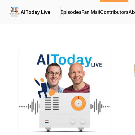
AIToday Live
Episodes
Fan Mail
Contributors
Ab