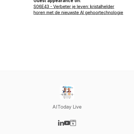
Guest appearance on:
S06E43 - Verbeter je leven: kristalhelder
horen met de nieuwste AI gehoortechnologie
AIToday Live
Visit our LinkedIn page
Visit our YouTube page
Visit our Website page