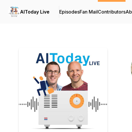
AIToday Live
Episodes
Fan Mail
Contributors
Ab