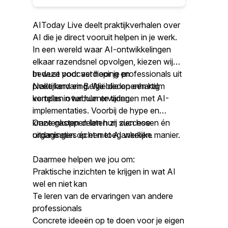
AIToday Live deelt praktijkverhalen over
AI die je direct vooruit helpen in je werk.
In een wereld waar AI-ontwikkelingen
elkaar razendsnel opvolgen, kiezen wij
bewust voor verdieping en
In deze podcast hoor je professionals uit
praktijkervaring. We bieden een kalm
Nederland en België die openhartig
kompas in turbulente tijden.
vertellen over hun ervaringen met AI-
implementaties. Voorbij de hype en
krantenkoppen laten zij zien hoe
Onze gasten delen hun successen én
organisaties écht met AI werken.
uitdagingen op een toegankelijke manier.
Daarmee helpen we jou om:
Praktische inzichten te krijgen in wat AI
wel en niet kan
Te leren van de ervaringen van andere
professionals
Concrete ideeën op te doen voor je eigen